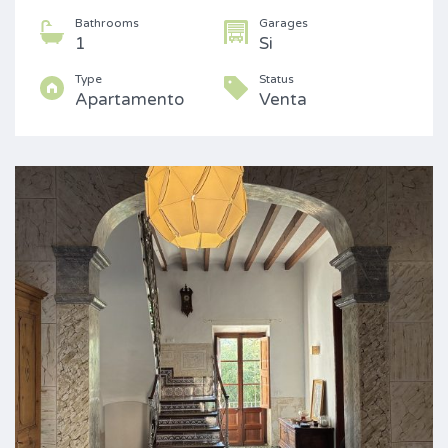
Bathrooms
Garages
1
Si
Type
Status
Apartamento
Venta