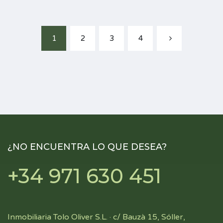
1
2
3
4
¿NO ENCUENTRA LO QUE DESEA?
+34 971 630 451
Inmobiliaria Tolo Oliver S.L. · c/ Bauzà 15, Sóller,