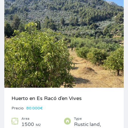
Huerto en Es Racó d’en Vives
Precio
80.000€
Area
Type
1500
Rustic land,
M2