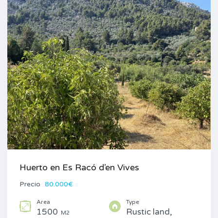
Huerto en Es Racó d’en Vives
Precio
80.000€
Area
Type
1500
Rustic land,
M2