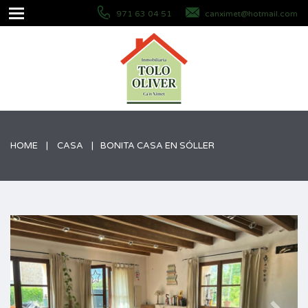
971 63 04 51
canximet@hotmail.com
HOME
CASA
BONITA CASA EN SÓLLER