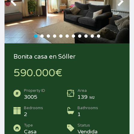
Bonita casa en Sóller
590.000€
Property ID
Area
3005
139
M2
Bedrooms
Bathrooms
2
1
Type
Status
Casa
Vendida