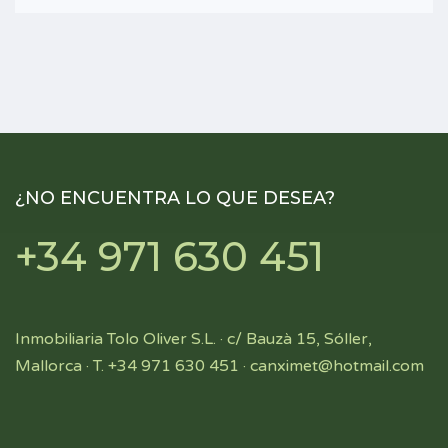
¿NO ENCUENTRA LO QUE DESEA?
+34 971 630 451
Inmobiliaria Tolo Oliver S.L. · c/ Bauzà 15, Sóller,
Mallorca · T. +34 971 630 451 ·
canximet@hotmail.com