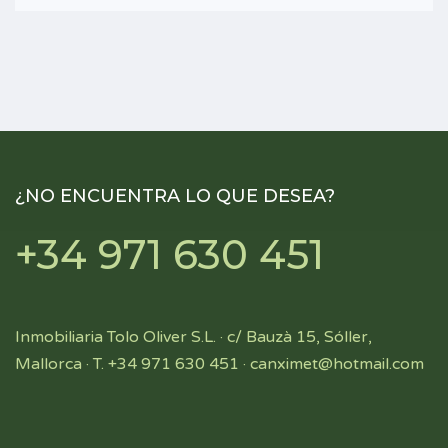
¿NO ENCUENTRA LO QUE DESEA?
+34 971 630 451
Inmobiliaria Tolo Oliver S.L. · c/ Bauzà 15, Sóller,
Mallorca · T. +34 971 630 451 ·
canximet@hotmail.com