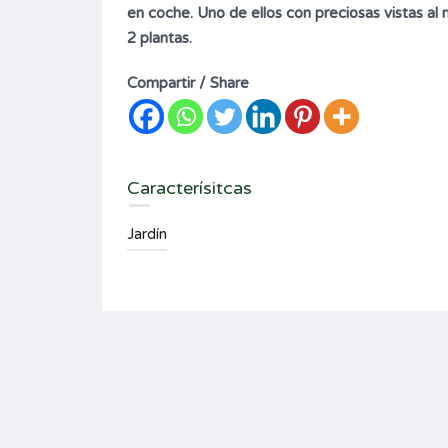
en coche. Uno de ellos con preciosas vistas al 
2 plantas.
Compartir / Share
Caracterísitcas
Jardín
rimera
Conjunto de dos viviendas con
jardín y piscina.
2.185.000€
VENTA
ms
Area
Garages
340
si
M2
Type