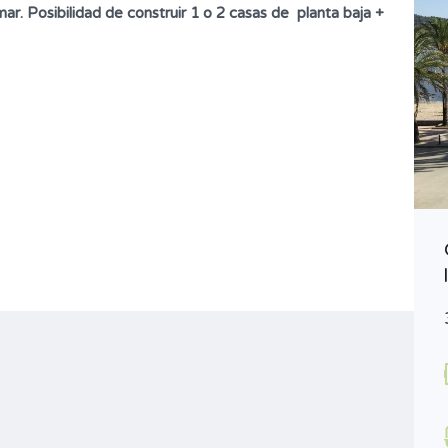
mar.
Posibilidad de construir 1 o 2 casas de
planta baja +
Precioso piso con vistas en Puerto
de Sóller
750.000€
VENTA
Bedrooms
Bathrooms
2 (3)
1
Garages