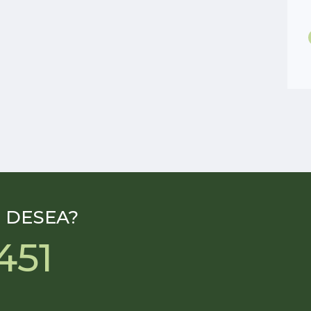
No
Type
Apartamento
 DESEA?
451