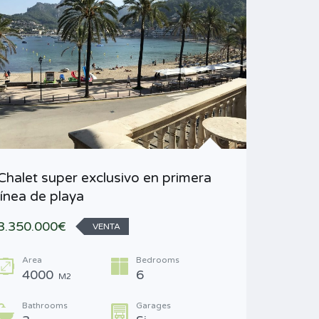
Chalet super exclusivo en primera
Conjunt
línea de playa
jardín y 
3.350.000€
2.185.0
VENTA
Area
Bedrooms
Area
4000
6
34
M2
Bathrooms
Garages
Type