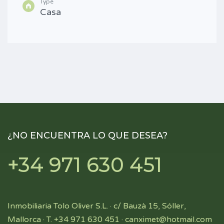
Type
Casa
¿NO ENCUENTRA LO QUE DESEA?
+34 971 630 451
Inmobiliaria Tolo Oliver S.L. · c/ Bauzà 15, Sóller,
Mallorca · T. +34 971 630 451 ·
canximet@hotmail.com